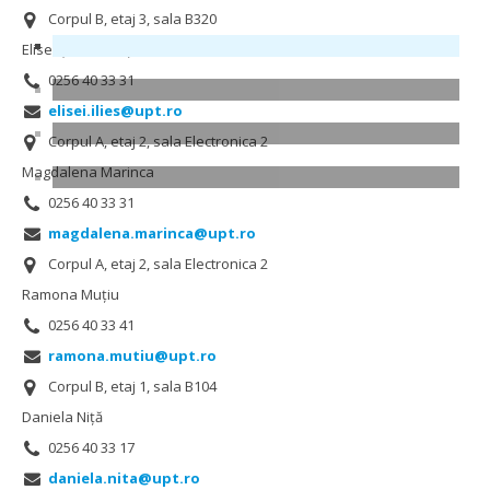
Corpul B, etaj 3, sala B320
Elisei-Ștefan Ilieș
0256 40 33 31
elisei.ilies@upt.ro
Corpul A, etaj 2, sala Electronica 2
Magdalena Marinca
0256 40 33 31
magdalena.marinca@upt.ro
Corpul A, etaj 2, sala Electronica 2
Ramona Muţiu
0256 40 33 41
ramona.mutiu@upt.ro
Corpul B, etaj 1, sala B104
Daniela Niță
0256 40 33 17
daniela.nita@upt.ro