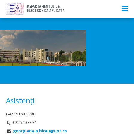
DEPARTAMENTUL DE
ELECTRONICĂ APLICATĂ
Asistenți
Georgiana Birău
0256 40 33 31
georgiana-a.birau@upt.ro