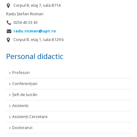
Corpul B, etaj 7, sala B714
Radu Ștefan Ricman
0256 40 33 43
radu.ricman@upt.ro
Corpul B, etaj 1, sala B129 b
Personal didactic
Profesori
Conferențiari
Șefi de lucrări
Asistenți
Asistenți Cercetare
Doctoranzi