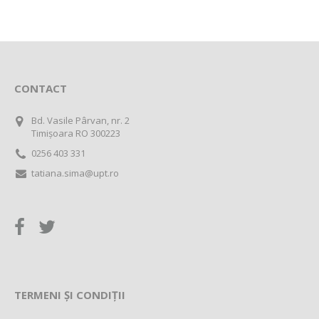
CONTACT
Bd. Vasile Pârvan, nr. 2
Timișoara RO 300223
0256 403 331
tatiana.sima@upt.ro
TERMENI ȘI CONDIȚII